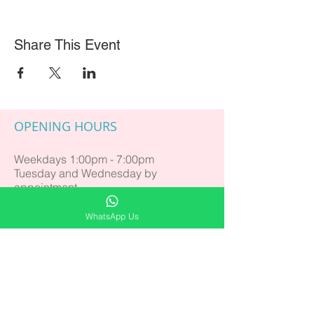
*工作坊以廣東話輔以英語進行
*Workshop in Cantonese and English
場地：Soundness Studio 銅鑼灣禮頓道21-
Share This Event
23號均峰商業大廈 20A
費用：每位 $380 早鳥優惠至07.07.2021 (原
價$430）
【早鳥及組合優惠】 一人報名Healing Arts
Festival 兩個或以上工作坊，即享學費九折優
惠！可與早鳥優惠同時使用，早鳥優惠至
OPENING HOURS
07.07.2021。 報名查詢 Enquiry: whatsapp
+852 5400 6486 / IG @healingartsclub
Weekdays
1:00pm - 7:00pm
Tuesday and Wednesday by
appointment
Saturday 9:00am - 6:00pm
Sunday by appointment
WhatsApp Us
Close on Public Holidays
SUBSCRIBE FOR UPDATES